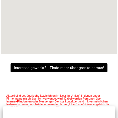
Interesse geweckt? - Finde mehr über grenke heraus!
Aktuell sind betrügerische Nachrichten im Netz im Umlauf, in denen unser
Firmenname missbräuchlich verwendet wird. Dabei werden Personen über
Internet-Plattformen oder Messenger-Dienste kontaktiert und mit vermeintlichen
Nebenjobs geworben, bei denen man durch das „Liken“ von Videos angeblich bis
zu 300 Euro pro Tag verdienen könne. Diese Angebote stehen in keinerlei
Zusammenhang mit unserem Unternehmen. Wir bieten keine derartigen
Tätigkeiten an und fordern im Rahmen von Bewerbungen nicht zur Herausgabe
sensibler Daten auf. Offizielle Stellenangebote unseres Unternehmens sind