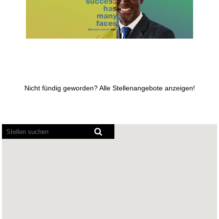
Nicht fündig geworden? Alle Stellenangebote anzeigen!
Bildschirmausleseprogramme
können
die
folgende
durchsuchbare
Karte
nicht
lesen.