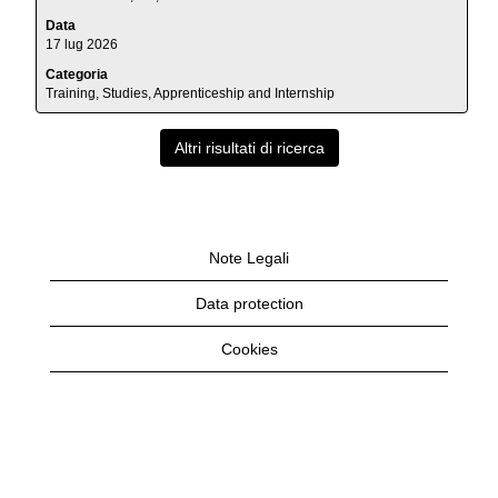
lavoro.
la
Seleziona
Data
barra
per
17 lug 2026
spaziatrice
visualizzare
per
Categoria
i
Training, Studies, Apprenticeship and Internship
visualizzare
dettagli
i
completi
contenuti
Altri risultati di ricerca
del
integrali
lavoro.
delle
informazioni
lavoro.
Note Legali
Data protection
Cookies