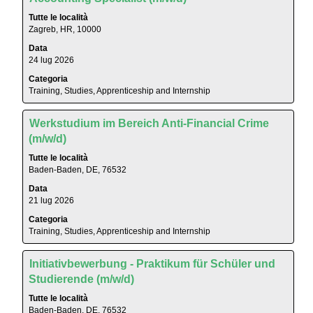
ricerca
una
per
Tutte le località
selezione
Zagreb, HR, 10000
"Training,
con
Studies,
Data
la
Apprenticeship
24 lug 2026
barra
and
Categoria
spaziatrice
Internship".
Training, Studies, Apprenticeship and Internship
per
Visualizzazione
visualizzare
da
Titolo
Effettuare
i
Werkstudium im Bereich Anti-Financial Crime
1
una
contenuti
(m/w/d)
a
selezione
integrali
3
Tutte le località
con
delle
Baden-Baden, DE, 76532
di
la
informazioni
3
Data
barra
lavoro.
offerte
21 lug 2026
spaziatrice
Utilizza
per
Categoria
il
Training, Studies, Apprenticeship and Internship
visualizzare
tasto
i
Tab
contenuti
Titolo
Effettuare
Initiativbewerbung - Praktikum für Schüler und
per
integrali
una
Studierende (m/w/d)
navigare
delle
selezione
nell'elenco
Tutte le località
informazioni
con
lavori.
Baden-Baden, DE, 76532