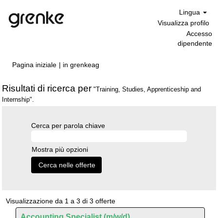
Lingua
Visualizza profilo
Accesso
dipendente
(pagina
Pagina iniziale
|
in grenkeag
corrente)
Risultati di ricerca per
"Training, Studies, Apprenticeship and
Internship".
Cerca per parola chiave
Mostra più opzioni
Risultati
Visualizzazione da 1 a 3 di 3 offerte
di
Titolo
Effettuare
Accounting Specialist (m/w/d)