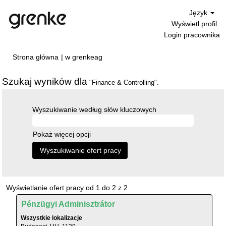
Język
Wyświetl profil
Login pracownika
(bieżąca
Strona główna
|
w grenkeag
strona)
Szukaj wyników dla
"Finance & Controlling".
Wyszukiwanie według słów kluczowych
Pokaż więcej opcji
Szukaj
Wyświetlanie ofert pracy od 1 do 2 z 2
wyników
Tytuł
Zaznacz
Pénzügyi Adminisztrátor
dla
za
"Finance
Wszystkie lokalizacje
pomocą