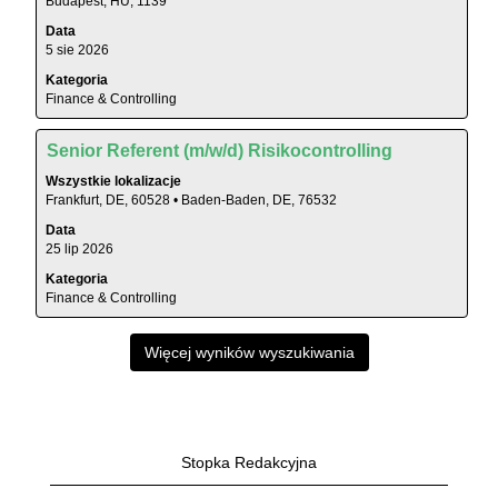
Budapest, HU, 1139
&
spacji,
Controlling".
Data
aby
Wyświetlanie
5 sie 2026
wyświetlić
ofert
Kategoria
pełną
pracy
Finance & Controlling
treść
od
danych
1
Tytuł
Zaznacz
oferty
Senior Referent (m/w/d) Risikocontrolling
do
za
pracy.
2
Wszystkie lokalizacje
pomocą
Frankfurt, DE, 60528 • Baden-Baden, DE, 76532
z
spacji,
2
Data
aby
Użyj
25 lip 2026
wyświetlić
klawisza
Kategoria
pełną
Tab,
Finance & Controlling
treść
aby
danych
nawigować
oferty
Więcej wyników wyszukiwania
po
pracy.
liście
ofert
pracy.
Wybierz,
Stopka Redakcyjna
aby
wyświetlić