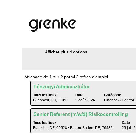
(page
Accueil
|
chez grenkeag
actuelle)
Résultats de la recherche pour
"F
Rechercher par mot-clé
Afficher plus d’options
Résultats
Affichage de 1 sur 2 parmi 2 offres d’emploi
de
Titre
Sélectionnez
Pénzügyi Adminisztrátor
la
avec
recherche
Tous les lieux
Date
Catégorie
la
Budapest, HU, 1139
5 août 2026
Finance & Controll
pour
barre
"Finance
d’espacement
&
Titre
Sélectionnez
Senior Referent (m/w/d) Risikocontrolling
pour
Controlling".
avec
afficher
Tous les lieux
Date
Affichage
la
Frankfurt, DE, 60528 • Baden-Baden, DE, 76532
25 juil. 
tout
de
barre
le