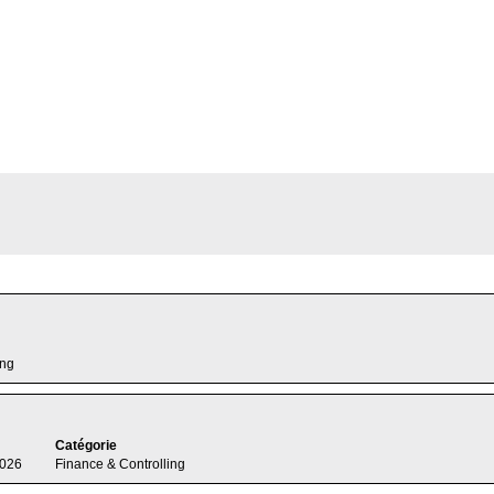
inance & Controlling".
ing
Catégorie
2026
Finance & Controlling