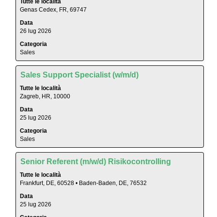
Tutte le località
selezione
integrali
Genas Cedex, FR, 69747
con
delle
Data
la
informazioni
26 lug 2026
barra
lavoro.
Categoria
spaziatrice
Sales
per
visualizzare
Titolo
Effettuare
i
Sales Support Specialist (w/m/d)
una
contenuti
Tutte le località
selezione
integrali
Zagreb, HR, 10000
con
delle
Data
la
informazioni
25 lug 2026
barra
lavoro.
Categoria
spaziatrice
Sales
per
visualizzare
Titolo
Effettuare
i
Senior Referent (m/w/d) Risikocontrolling
una
contenuti
Tutte le località
selezione
integrali
Frankfurt, DE, 60528 • Baden-Baden, DE, 76532
con
delle
Data
la
informazioni
25 lug 2026
barra
lavoro.