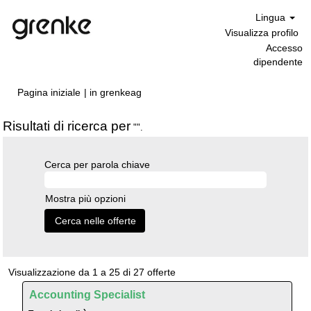
Lingua
Visualizza profilo
Accesso
dipendente
(pagina
Pagina iniziale
|
in grenkeag
corrente)
Risultati di ricerca per
"".
Cerca per parola chiave
Mostra più opzioni
Risultati
Visualizzazione da 1 a 25 di 27 offerte
di
Titolo
Effettuare
Accounting Specialist
ricerca
una