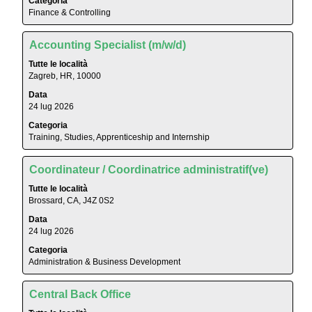
Categoria
spaziatrice
Finance & Controlling
per
visualizzare
Titolo
Effettuare
i
Accounting Specialist (m/w/d)
una
contenuti
Tutte le località
selezione
integrali
Zagreb, HR, 10000
con
delle
Data
la
informazioni
24 lug 2026
barra
lavoro.
Categoria
spaziatrice
Training, Studies, Apprenticeship and Internship
per
visualizzare
Titolo
Effettuare
i
Coordinateur / Coordinatrice administratif(ve)
una
contenuti
Tutte le località
selezione
integrali
Brossard, CA, J4Z 0S2
con
delle
Data
la
informazioni
24 lug 2026
barra
lavoro.
Categoria
spaziatrice
Administration & Business Development
per
visualizzare
Titolo
Effettuare
i
Central Back Office
una
contenuti