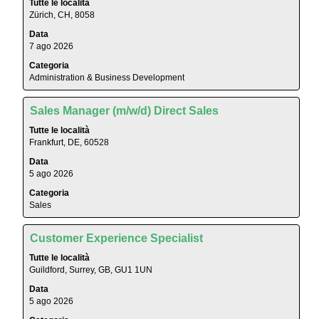
per
Tutte le località
selezione
Zürich, CH, 8058
"".
con
Visualizzazione
Data
la
da
7 ago 2026
barra
1
Categoria
spaziatrice
a
Administration & Business Development
per
25
visualizzare
di
Titolo
Effettuare
i
Sales Manager (m/w/d) Direct Sales
27
una
contenuti
offerte
Tutte le località
selezione
integrali
Frankfurt, DE, 60528
Utilizza
con
delle
il
Data
la
informazioni
tasto
5 ago 2026
barra
lavoro.
Tab
Categoria
spaziatrice
per
Sales
per
navigare
visualizzare
nell'elenco
Titolo
Effettuare
i
Customer Experience Specialist
lavori.
una
contenuti
Tutte le località
Seleziona
selezione
integrali
Guildford, Surrey, GB, GU1 1UN
per
con
delle
visualizzare
Data
la
informazioni
i
5 ago 2026
barra
lavoro.
dettagli