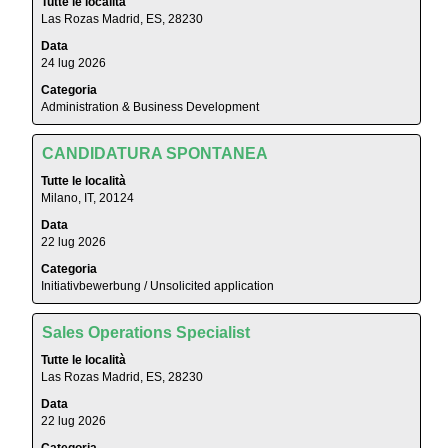
Tutte le località
selezione
integrali
Las Rozas Madrid, ES, 28230
con
delle
Data
la
informazioni
24 lug 2026
barra
lavoro.
Categoria
spaziatrice
Administration & Business Development
per
visualizzare
Titolo
Effettuare
i
CANDIDATURA SPONTANEA
una
contenuti
Tutte le località
selezione
integrali
Milano, IT, 20124
con
delle
Data
la
informazioni
22 lug 2026
barra
lavoro.
Categoria
spaziatrice
Initiativbewerbung / Unsolicited application
per
visualizzare
Titolo
Effettuare
i
Sales Operations Specialist
una
contenuti
Tutte le località
selezione
integrali
Las Rozas Madrid, ES, 28230
con
delle
Data
la
informazioni
22 lug 2026
barra
lavoro.