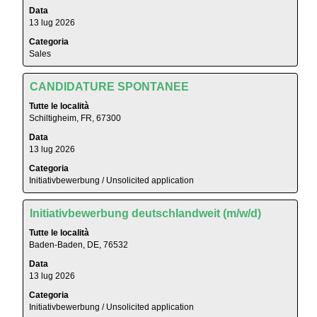
con
delle
Data
la
informazioni
13 lug 2026
barra
lavoro.
Categoria
spaziatrice
Sales
per
visualizzare
Titolo
Effettuare
i
CANDIDATURE SPONTANEE
una
contenuti
Tutte le località
selezione
integrali
Schiltigheim, FR, 67300
con
delle
Data
la
informazioni
13 lug 2026
barra
lavoro.
Categoria
spaziatrice
Initiativbewerbung / Unsolicited application
per
visualizzare
Titolo
Effettuare
i
Initiativbewerbung deutschlandweit (m/w/d)
una
contenuti
Tutte le località
selezione
integrali
Baden-Baden, DE, 76532
con
delle
Data
la
informazioni
13 lug 2026
barra
lavoro.
Categoria
spaziatrice
Initiativbewerbung / Unsolicited application
per