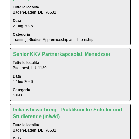
selezione
integrali
Tutte le località
con
delle
Baden-Baden, DE, 76532
la
informazioni
Data
barra
lavoro.
21 lug 2026
spaziatrice
per
Categoria
Training, Studies, Apprenticeship and Internship
visualizzare
i
contenuti
Titolo
Effettuare
Senior KKV Partnerkapcsolati Menedzser
integrali
una
Tutte le località
delle
selezione
Budapest, HU, 1139
informazioni
con
Data
lavoro.
la
17 lug 2026
barra
Categoria
spaziatrice
Sales
per
visualizzare
Titolo
Effettuare
i
Initiativbewerbung - Praktikum für Schüler und
una
contenuti
Studierende (m/w/d)
selezione
integrali
Tutte le località
con
delle
Baden-Baden, DE, 76532
la
informazioni
Data