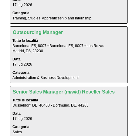
barra
lavoro.
17 lug 2026
spaziatrice
per
Categoria
Training, Studies, Apprenticeship and Internship
visualizzare
i
contenuti
Titolo
Effettuare
Outsourcing Manager
integrali
una
Tutte le località
delle
selezione
Barcelona, ES, 8007 • Barcelona, ES, 8007 • Las Rozas
informazioni
con
Madrid, ES, 28230
lavoro.
la
Data
barra
17 lug 2026
spaziatrice
Categoria
per
Administration & Business Development
visualizzare
i
Titolo
Effettuare
Senior Sales Manager (m/w/d) Reseller Sales
contenuti
una
integrali
Tutte le località
selezione
delle
Düsseldorf, DE, 40468 • Dortmund, DE, 44263
con
informazioni
Data
la
lavoro.
17 lug 2026
barra
Categoria
spaziatrice
Sales
per