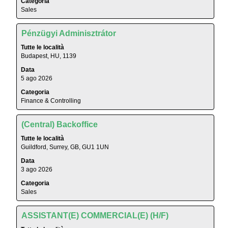
Categoria
spaziatrice
completi
Sales
per
del
visualizzare
lavoro.
Titolo
Effettuare
i
Pénzügyi Adminisztrátor
una
contenuti
Tutte le località
selezione
integrali
Budapest, HU, 1139
con
delle
Data
la
informazioni
5 ago 2026
barra
lavoro.
Categoria
spaziatrice
Finance & Controlling
per
visualizzare
Titolo
Effettuare
i
(Central) Backoffice
una
contenuti
Tutte le località
selezione
integrali
Guildford, Surrey, GB, GU1 1UN
con
delle
Data
la
informazioni
3 ago 2026
barra
lavoro.
Categoria
spaziatrice
Sales
per
visualizzare
Titolo
Effettuare
i
ASSISTANT(E) COMMERCIAL(E) (H/F)
una
contenuti