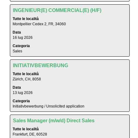
visualizzare
Titolo
Effettuare
i
INGENIEUR(E) COMMERCIAL(E) (H/F)
una
contenuti
Tutte le località
selezione
integrali
Montpellier Cedex 2, FR, 34060
con
delle
Data
la
informazioni
16 lug 2026
barra
lavoro.
Categoria
spaziatrice
Sales
per
visualizzare
Titolo
Effettuare
i
INITIATIVBEWERBUNG
una
contenuti
Tutte le località
selezione
integrali
Zürich, CH, 8058
con
delle
Data
la
informazioni
13 lug 2026
barra
lavoro.
Categoria
spaziatrice
Initiativbewerbung / Unsolicited application
per
visualizzare
Titolo
Effettuare
i
Sales Manager (m/w/d) Direct Sales
una
contenuti
Tutte le località
selezione
integrali
Frankfurt, DE, 60528