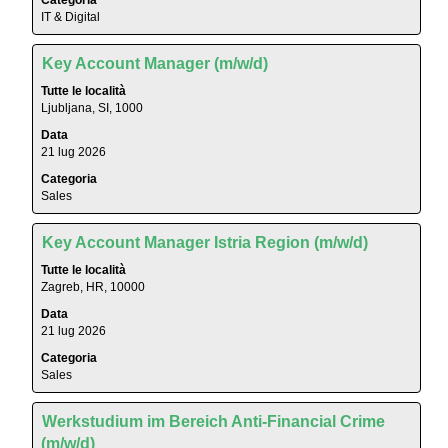
Categoria
spaziatrice
IT & Digital
per
visualizzare
Titolo
Effettuare
i
Key Account Manager (m/w/d)
una
contenuti
Tutte le località
selezione
integrali
Ljubljana, SI, 1000
con
delle
Data
la
informazioni
21 lug 2026
barra
lavoro.
Categoria
spaziatrice
Sales
per
visualizzare
Titolo
Effettuare
i
Key Account Manager Istria Region (m/w/d)
una
contenuti
Tutte le località
selezione
integrali
Zagreb, HR, 10000
con
delle
Data
la
informazioni
21 lug 2026
barra
lavoro.
Categoria
spaziatrice
Sales
per
visualizzare
Titolo
Effettuare
i
Werkstudium im Bereich Anti-Financial Crime
una
contenuti
(m/w/d)